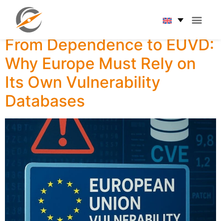
Tag:
IT integration
From Dependence to EUVD:
Why Europe Must Rely on
Its Own Vulnerability
Databases