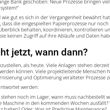
lange Bank geschoben: Neue Prozesse bringen viel
system!”
wie gut es sich in der Vergangenheit bewährt hat:
, dass die eingespielten Papierprozesse nur noch
rblick behalten, koordinieren, kontrollieren un
ie keinen Zugriff auf ihre Abläufe und Daten hab
cht jetzt, wann dann?
ustellen, als heute. Viele Anlagen stehen derzeit st
werden können. Viele projektleitende Menschen 
nisierung und Optimierung veralteter Prozesse zu
ntwortet werden:
le stehen noch im Lager, wann muss nachbestellt 
 die Maschine in den kommenden Wochen ausfällt
rz halten? Oder: Was ist Predictive Maintenance?