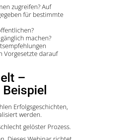
men zugreifen? Auf
igegeben für bestimmte
ffentlichen?
 zugänglich machen?
eitsempfehlungen
 Vorgesetzte darauf
elt –
 Beispiel
hlen Erfolgsgeschichten,
lisiert werden.
schlecht gelöster Prozess.
n. Dieses Webinar richtet