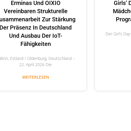
Erminas Und OIXIO
Girls’
Vereinbaren Strukturelle
Mädche
usammenarbeit Zur Stärkung
Progr
Der Präsenz In Deutschland
Der Girl’s Day
Und Ausbau Der IoT-
Fähigkeiten
allinn, Estland / Oldenburg, Deutschland –
22. April 2026 Die
WEITERLESEN