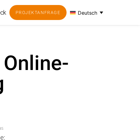
ck
Deutsch
PROJEKTANFRAGE
 Online-
g
as
e: