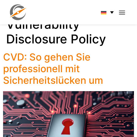
Schlagwort:
Vulnerability
Disclosure Policy
CVD: So gehen Sie
professionell mit
Sicherheitslücken um